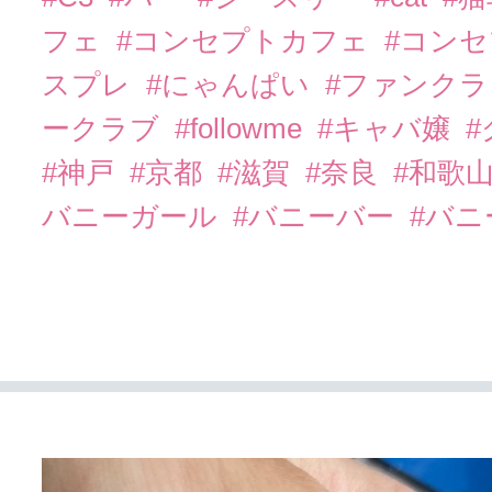
フェ
#コンセプトカフェ
#コン
スプレ
#にゃんぱい
#ファンク
ークラブ
#followme
#キャバ嬢
#神戸
#京都
#滋賀
#奈良
#和歌
バニーガール
#バニーバー
#バ