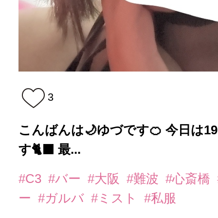
3
こんばんは🌙ゆづです🍊 今日は19:3
す🐈‍⬛ 最...
#C3
#バー
#大阪
#難波
#心斎橋
ー
#ガルバ
#ミスト
#私服