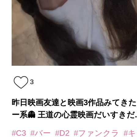
3
昨日映画友達と映画3作品みてきた
ー系👻 王道の心霊映画だいすきだ..
#C3
#バー
#D2
#ファンクラ
#