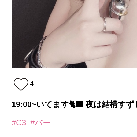
4
19:00~いてます🐈‍⬛ 夜は結構す
#C3
#バー