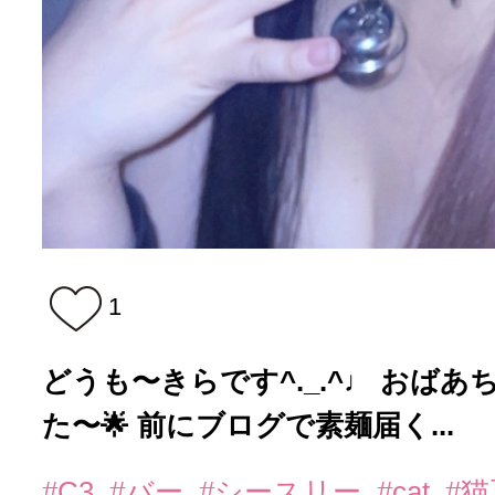
1
どうも〜きらです^._.^♩ おば
た〜🌟 前にブログで素麺届く...
#C3
#バー
#シースリー
#cat
#