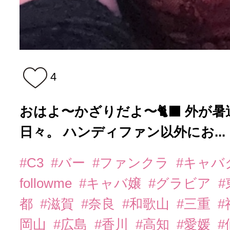
4
おはよ〜かざりだよ〜🐈‍⬛ 外が
日々。 ハンディファン以外にお...
#C3
#バー
#ファンクラ
#キャバ
followme
#キャバ嬢
#グラビア
都
#滋賀
#奈良
#和歌山
#三重
岡山
#広島
#香川
#高知
#愛媛
#