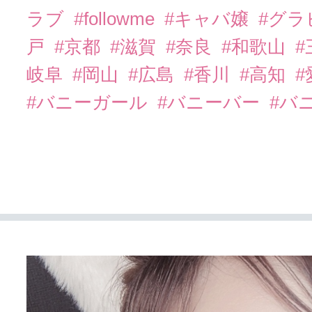
ラブ
#followme
#キャバ嬢
#グラ
戸
#京都
#滋賀
#奈良
#和歌山
#
岐阜
#岡山
#広島
#香川
#高知
#
#バニーガール
#バニーバー
#バ