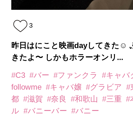
3
昨日はにこと映画dayしてきた☺️
きたよ〜 しかもホラーオンリ...
#C3
#バー
#ファンクラ
#キャバ
followme
#キャバ嬢
#グラビア
都
#滋賀
#奈良
#和歌山
#三重
ル
#バニーバー
#バニー