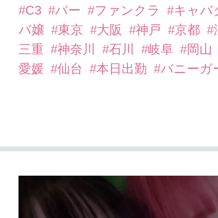
#C3
#バー
#ファンクラ
#キャバ
バ嬢
#東京
#大阪
#神戸
#京都
三重
#神奈川
#石川
#岐阜
#岡山
愛媛
#仙台
#本日出勤
#バニーガ