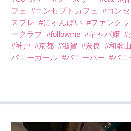
フェ
#コンセプトカフェ
#コン
スプレ
#にゃんぱい
#ファンク
ークラブ
#followme
#キャバ嬢
#神戸
#京都
#滋賀
#奈良
#和歌
バニーガール
#バニーバー
#バ