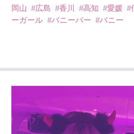
岡山
#広島
#香川
#高知
#愛媛
#
ーガール
#バニーバー
#バニー