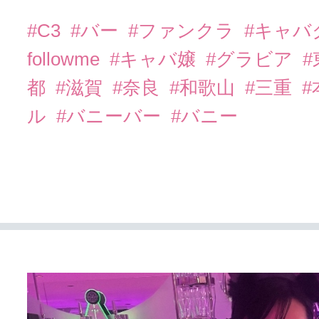
#C3
#バー
#ファンクラ
#キャバ
followme
#キャバ嬢
#グラビア
都
#滋賀
#奈良
#和歌山
#三重
ル
#バニーバー
#バニー