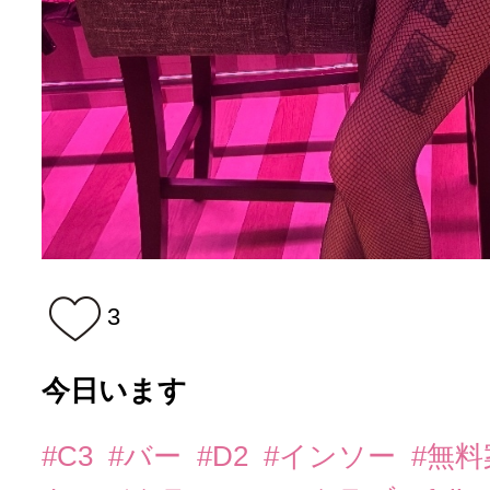
3
今日います
#C3
#バー
#D2
#インソー
#無