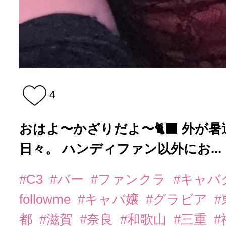
4
おはよ〜かざりだよ〜🐈‍⬛ 外が
日々。 ハンディファン以外にお...
#C3
#バー
#ファンクラ
#キャバ
followme
#キャバ嬢
#グラビア
都
#滋賀
#奈良
#和歌山
#三重