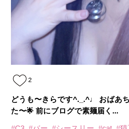
2
どうも〜きらです^._.^♩ おば
た〜🌟 前にブログで素麺届く...
#C3
#バー
#シースリー
#cat
#