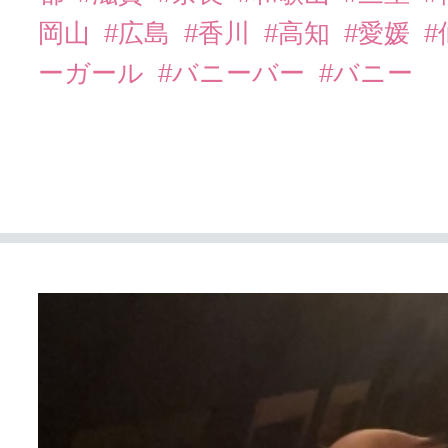
岡山
#広島
#香川
#高知
#愛媛
#
ーガール
#バニーバー
#バニー