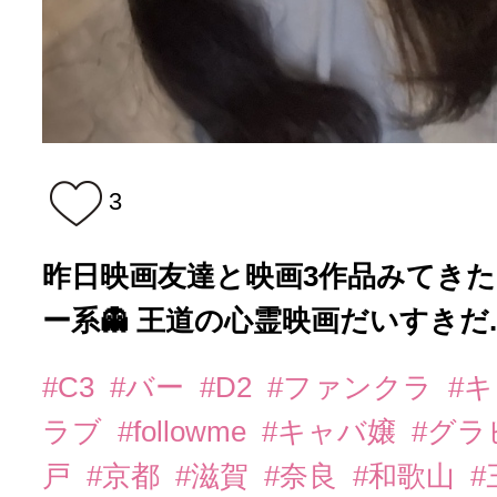
3
昨日映画友達と映画3作品みてきた
ー系👻 王道の心霊映画だいすきだ..
#C3
#バー
#D2
#ファンクラ
#
ラブ
#followme
#キャバ嬢
#グラ
戸
#京都
#滋賀
#奈良
#和歌山
#