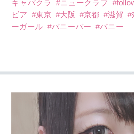
キャバクラ
#ニュークラブ
#foll
ビア
#東京
#大阪
#京都
#滋賀
ーガール
#バニーバー
#バニー