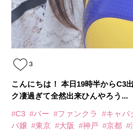
3
こんにちは！ 本日19時半からC3
ク凄過ぎて全然出来ひんやろう...
#C3
#バー
#ファンクラ
#キャバ
バ嬢
#東京
#大阪
#神戸
#京都