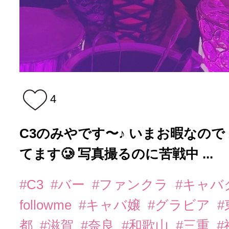
4
C3のみやです〜♪ いまお暇なので
てます🥲 写真撮るのに苦戦中 ...
#C3
#バー
#ファンクラ
#キャバ
followme
#キャバ嬢
#グラビア
都
#滋賀
#奈良
#和歌山
#三重