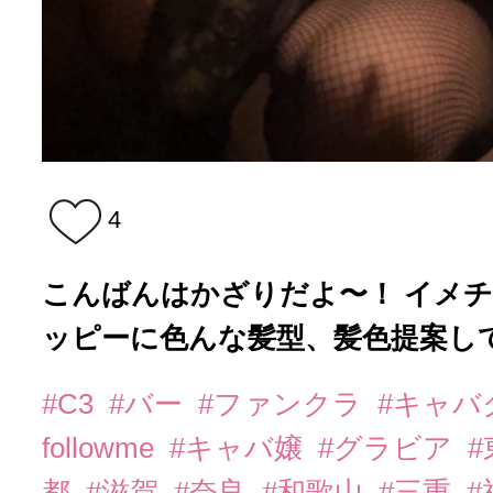
4
こんばんはかざりだよ〜！ イメ
ッピーに色んな髪型、髪色提案しても
#C3
#バー
#ファンクラ
#キャバ
followme
#キャバ嬢
#グラビア
都
#滋賀
#奈良
#和歌山
#三重