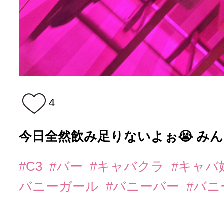
4
今日全然飲み足りないよぉ😭 み
#C3
#バー
#キャバクラ
#キャバ
バニーガール
#バニーバー
#バ