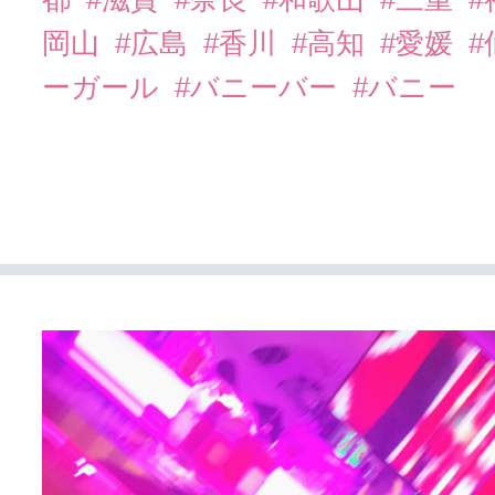
岡山
#広島
#香川
#高知
#愛媛
#
ーガール
#バニーバー
#バニー