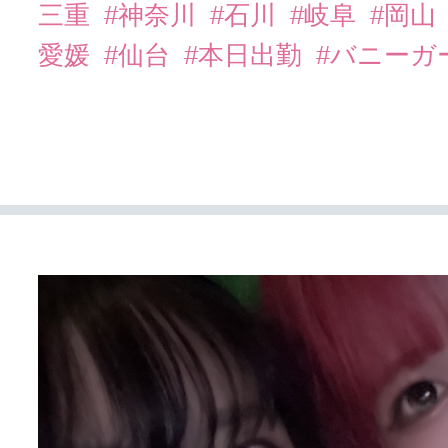
三重
#神奈川
#石川
#岐阜
#岡山
愛媛
#仙台
#本日出勤
#バニーガ