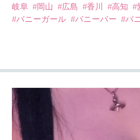
岐阜
#岡山
#広島
#香川
#高知
#
#バニーガール
#バニーバー
#バ