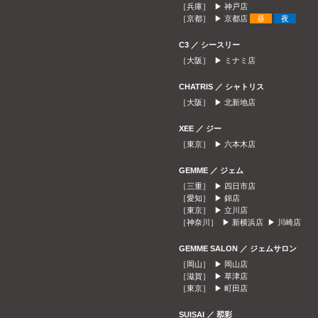
［兵庫］ ▶
神戸店
［京都］ ▶
京都店
昼
夜
C3 ／ シースリー
［大阪］ ▶
ミナミ店
CHATRIS ／ シャトリス
［大阪］ ▶
北新地店
XEE ／ ジー
［東京］ ▶
六本木店
GEMME ／ ジェム
［三重］ ▶
四日市店
［愛知］ ▶
錦店
［東京］ ▶
立川店
［神奈川］ ▶
新横浜店
▶
川崎店
GEMME SALON ／ ジェムサロン
［岡山］ ▶
岡山店
［滋賀］ ▶
草津店
［東京］ ▶
町田店
SUISAI ／ 翆彩