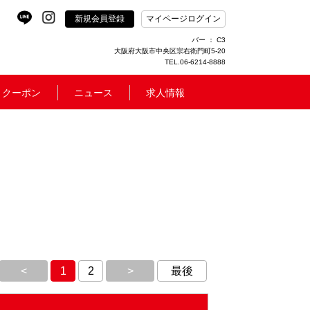
新規会員登録
マイページログイン
バー ： C3
大阪府大阪市中央区宗右衛門町5-20
TEL.06-6214-8888
クーポン
ニュース
求人情報
<
1
2
>
最後