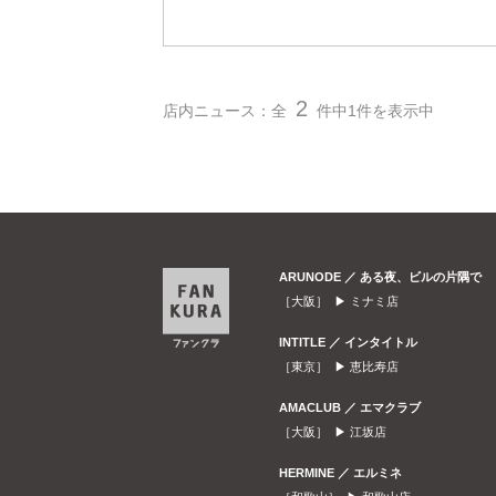
2
店内ニュース：全
件中1件を表示中
ARUNODE ／ ある夜、ビルの片隅で
［大阪］ ▶
ミナミ店
INTITLE ／ インタイトル
［東京］ ▶
恵比寿店
AMACLUB ／ エマクラブ
［大阪］ ▶
江坂店
HERMINE ／ エルミネ