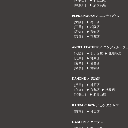
［和歌山］ ▶
和歌山店
［神奈川］ ▶
新横浜店
ELENA HOUSE ／ エレナ ハウス
［大阪］ ▶
梅田店
［三重］ ▶
松阪店
［高知］ ▶
高知店
［京都］ ▶
京都店
ANGEL FEATHER ／ エンジェル・フ
［大阪］ ▶
ミナミ店
▶
北新地店
［兵庫］ ▶
神戸店
［宮城］ ▶
仙台店
［東京］ ▶
池袋店
KANONE ／ 錵乃音
［兵庫］ ▶
神戸店
［京都］ ▶
京都店
▶
祇園店
［和歌山］ ▶
和歌山店
KANDA CHAYA ／ カンダチャヤ
［東京］ ▶
神田店
GARDEN ／ ガーデン