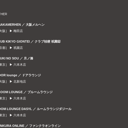
THER
SAKAMERHEN ／ 大阪メルヘン
大阪］ ▶
梅田店
LUB KIKYO GIONTEI ／ クラブ桔梗 祇園邸
京都］ ▶
祇園店
SUKI NO SOU ／ 月ノ湊
東京］ ▶
六本木店
OOR lounge ／ ドアラウンジ
大阪］ ▶
北新地店
LOOM LOUNGE ／ ブルームラウンジ
東京］ ▶
六本木店
OOM LOUNGE DASYL ／ ルームラウンジダジール
東京］ ▶
六本木店
ANKURA ONLINE ／ ファンクラオンライン