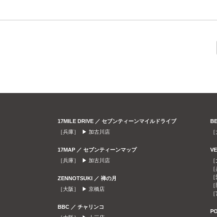
17MILE DRIVE ／ セブンティーンマイルドライブ
B
［兵庫］ ▶
加古川店
［
17MAP ／ セブンティーンマップ
V
［兵庫］ ▶
加古川店
［
［
［
ZENNOTSUKI ／ 禅の月
［
［大阪］ ▶
京橋店
［
BBC ／ チャリンコ
P