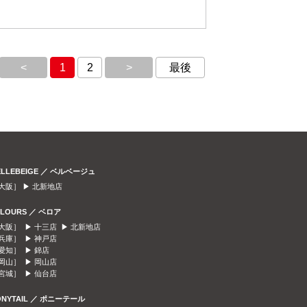
<
1
2
>
最後
ELLEBEIGE ／ ベルベージュ
大阪］ ▶
北新地店
ELOURS ／ ベロア
大阪］ ▶
十三店
▶
北新地店
兵庫］ ▶
神戸店
愛知］ ▶
錦店
岡山］ ▶
岡山店
宮城］ ▶
仙台店
ONYTAIL ／ ポニーテール