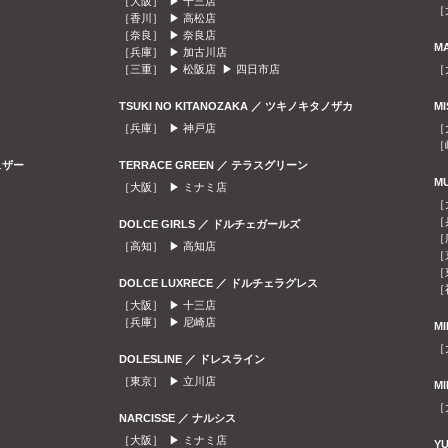
［大阪］ ▶
十三店
［
［香川］ ▶
高松店
［奈良］ ▶
奈良店
M
［兵庫］ ▶
加古川店
［三重］ ▶
松阪店
▶
四日市店
［
TSUKI NO KITANOZAKA ／ ツキノキタノザカ
M
［兵庫］ ▶
神戸店
［
［
ェザー
TERRACE GREEN ／ テラスグリーン
M
［大阪］ ▶
ミナミ店
［
［
DOLCE GIRLS ／ ドルチェガールズ
［
［高知］ ▶
高知店
［
［
DOLCE LUXRECE ／ ドルチェラグレス
［
［大阪］ ▶
十三店
［兵庫］ ▶
尼崎店
M
［
DOLESLINE ／ ドレスライン
［東京］ ▶
立川店
M
［
NARCISSE ／ ナルシス
［大阪］ ▶
ミナミ店
Y