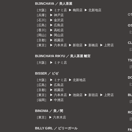
BIJINCHAYA ／ 美人茶屋
［大阪］ ▶
ミナミ店
▶
梅田店
▶
北新地店
O
［兵庫］ ▶
神戸店
［石川］ ▶
金沢店
［広島］ ▶
広島店
O
［香川］ ▶
高松店
［
［岡山］ ▶
岡山店
［京都］ ▶
祇園店
C
［東京］ ▶
六本木店
▶
新宿店
▶
新橋店
▶
上野店
［
BIJINCHAYA RIKYU ／ 美人茶屋 離宮
T
［大阪］ ▶
ミナミ店
［
BISSER ／ ビゼ
D
［大阪］ ▶
ミナミ店
▶
北新地店
［
［広島］ ▶
広島店
［京都］ ▶
祇園店
［東京］ ▶
六本木店
▶
池袋店
▶
新宿店
▶
上野店
B
［福岡］ ▶
中洲店
［
BINOMA ／ 美ノ間
R
［東京］ ▶
六本木店
［
BILLY GIRL ／ ビリーガール
F