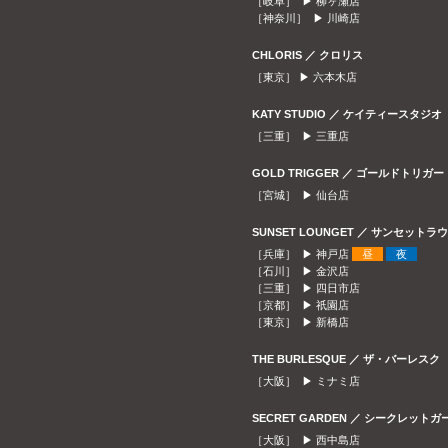
［岐阜］ ▶
柳ヶ瀬店
［神奈川］ ▶
川崎店
CHLORIS ／ クロリス
［東京］ ▶
六本木店
KATY STUDIO ／ ケイティースタジオ
［三重］ ▶
三重店
GOLD TRIGGER ／ ゴールドトリガー
［宮城］ ▶
仙台店
SUNSET LOUNGET ／ サンセット
［兵庫］ ▶
神戸店
昼
夜
［石川］ ▶
金沢店
［三重］ ▶
四日市店
［京都］ ▶
祇園店
［東京］ ▶
新橋店
THE BURLESQUE ／ ザ・バーレスク
［大阪］ ▶
ミナミ店
SECRET GARDEN ／ シークレット
［大阪］ ▶
西中島店