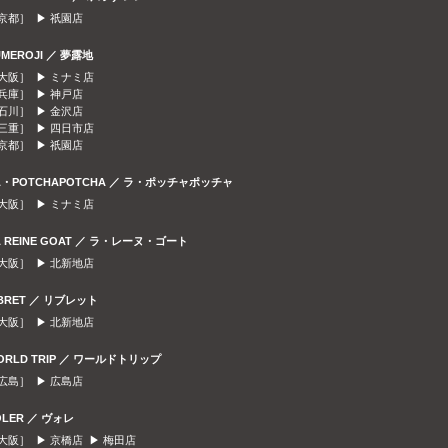
京都］ ▶
祇園店
UMEROJI ／ 夢露地
大阪］ ▶
ミナミ店
兵庫］ ▶
神戸店
石川］ ▶
金沢店
三重］ ▶
四日市店
京都］ ▶
祇園店
A・POTCHAPOTCHA ／ ラ・ポッチャポッチャ
大阪］ ▶
ミナミ店
A REINE GOAT ／ ラ・レーヌ・ゴート
大阪］ ▶
北新地店
IBRET ／ リブレット
大阪］ ▶
北新地店
ORLD TRIP ／ ワールドトリップ
広島］ ▶
広島店
OLER ／ ヴォレ
大阪］ ▶
京橋店
▶
梅田店