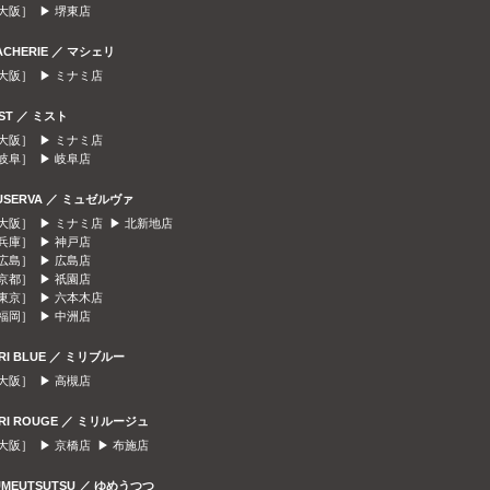
大阪］ ▶
堺東店
ACHERIE ／ マシェリ
大阪］ ▶
ミナミ店
IST ／ ミスト
大阪］ ▶
ミナミ店
岐阜］ ▶
岐阜店
USERVA ／ ミュゼルヴァ
大阪］ ▶
ミナミ店
▶
北新地店
兵庫］ ▶
神戸店
広島］ ▶
広島店
京都］ ▶
祇園店
東京］ ▶
六本木店
福岡］ ▶
中洲店
IRI BLUE ／ ミリブルー
大阪］ ▶
高槻店
IRI ROUGE ／ ミリルージュ
大阪］ ▶
京橋店
▶
布施店
UMEUTSUTSU ／ ゆめうつつ