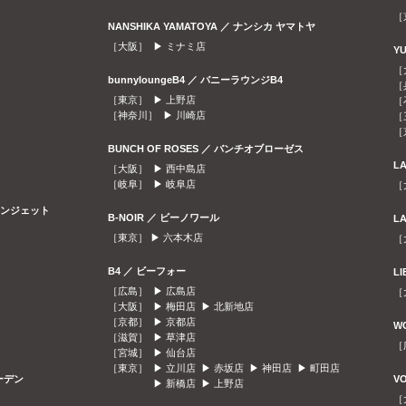
［
NANSHIKA YAMATOYA ／ ナンシカ ヤマトヤ
［大阪］ ▶
ミナミ店
Y
［
bunnyloungeB4 ／ バニーラウンジB4
［
［東京］ ▶
上野店
［
［神奈川］ ▶
川崎店
［
［
BUNCH OF ROSES ／ バンチオブローゼス
L
［大阪］ ▶
西中島店
［岐阜］ ▶
岐阜店
［
ラウンジェット
B-NOIR ／ ビーノワール
L
［東京］ ▶
六本木店
［
B4 ／ ビーフォー
L
［広島］ ▶
広島店
［
［大阪］ ▶
梅田店
▶
北新地店
［京都］ ▶
京都店
W
［滋賀］ ▶
草津店
［
［宮城］ ▶
仙台店
［東京］ ▶
立川店
▶
赤坂店
▶
神田店
▶
町田店
ガーデン
V
▶
新橋店
▶
上野店
［